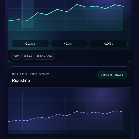
6.2
42
0.0%
MBPS
MS RTT
PL
SRT
H.264
1920 × 1080
ROUTE DI RIPRISTINO
CONFIGURATA
Ripristino