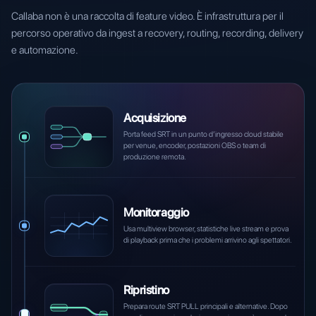
Callaba non è una raccolta di feature video. È infrastruttura per il
percorso operativo da ingest a recovery, routing, recording, delivery
e automazione.
Acquisizione
Porta feed SRT in un punto d’ingresso cloud stabile
per venue, encoder, postazioni OBS o team di
produzione remota.
Monitoraggio
Usa multiview browser, statistiche live stream e prova
di playback prima che i problemi arrivino agli spettatori.
Ripristino
Prepara route SRT PULL principali e alternative. Dopo