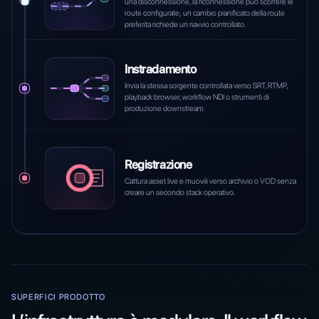
una disconnessione, la riconnessione può scorrere le
route configurate; un cambio pianificato della route
preferita richiede un riavvio controllato.
Instradamento
Invia la stessa sorgente controllata verso SRT, RTMP,
playback browser, workflow NDI o strumenti di
produzione downstream.
Registrazione
Cattura asset live e muovili verso archivio o VOD senza
creare un secondo stack operativo.
SUPERFICI PRODOTTO