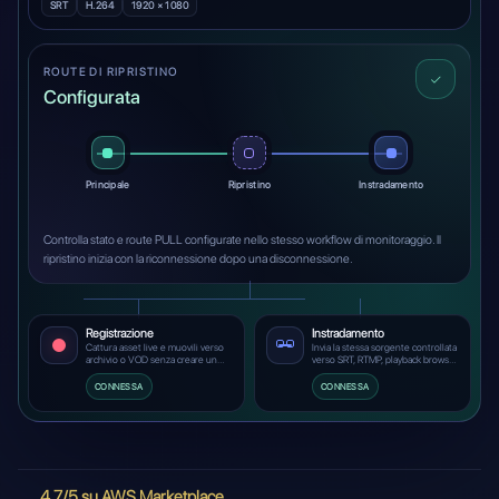
SRT
H.264
1920 × 1080
ROUTE DI RIPRISTINO
✓
Configurata
Principale
Ripristino
Instradamento
Controlla stato e route PULL configurate nello stesso workflow di monitoraggio. Il
ripristino inizia con la riconnessione dopo una disconnessione.
Registrazione
Instradamento
Cattura asset live e muovili verso
Invia la stessa sorgente controllata
archivio o VOD senza creare un
verso SRT, RTMP, playback browser,
secondo stack operativo.
workflow NDI o strumenti di
produzione downstream.
CONNESSA
CONNESSA
4,7/5 su AWS Marketplace