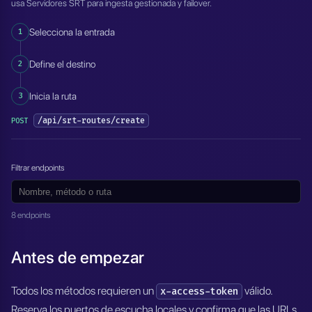
usa Servidores SRT para ingesta gestionada y failover.
1
Selecciona la entrada
2
Define el destino
3
Inicia la ruta
/api/srt-routes/create
POST
Filtrar endpoints
8 endpoints
Antes de empezar
Todos los métodos requieren un
válido.
x-access-token
Reserva los puertos de escucha locales y confirma que las URLs