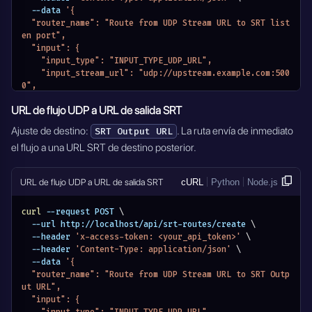
  --data 
'{
  "router_name": "Route from UDP Stream URL to SRT list
en port",
  "input": {
    "input_type": "INPUT_TYPE_UDP_URL",
    "input_stream_url": "udp://upstream.example.com:500
0",
    "module_name": "MODULE_SRT_ROUTERS"
URL de flujo UDP a URL de salida SRT
  },
  "output": {
Ajuste de destino:
. La ruta envía de inmediato
SRT Output URL
    "output_type": "OUTPUT_TYPE_SRT_LISTEN",
el flujo a una URL SRT de destino posterior.
    "output_stream_listen_port": {
      "port": 3035,
      "transport": "udp"
URL de flujo UDP a URL de salida SRT
cURL
Python
Node.js
    },
    "output_settings": {
      "host": "0.0.0.0",
curl
 --request POST 
\
      "mode": "listener",
  --url http://localhost/api/srt-routes/create 
\
      "latency": 500,
  --header 
'x-access-token: <your_api_token>'
\
      "rcvlatency": 200,
  --header 
'Content-Type: application/json'
\
      "fc": 25600,
  --data 
'{
      "sndbuf": 12288000,
  "router_name": "Route from UDP Stream URL to SRT Outp
      "rcvbuf": 12288000,
ut URL",
      "inputbw": 750000,
  "input": {
      "oheadbw": 25,