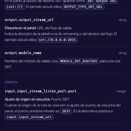
En el panel, la opción de destino SRT aparece como
SRT Output URL
. El ejemplo actual utiliza
.
(srt://)
OUTPUT_TYPE_SRT_URL
output.output_stream_url
string
Etiqueta en el panel:
URL del flujo de salida.
Indica la dirección de la plataforma de streaming o del destino del flujo. El
ejemplo actual utiliza
.
srt://0.0.0.0:2035
output.module_name
string
Nombre del módulo de salida. Usa
para una ruta
MODULE_SRT_ROUTERS
SRT.
ORIGEN
input.input_stream_listen_port.port
integer
Ajuste de origen en escucha:
Puerto SRT.
Cuando el origen de la ruta se crea con el ajuste de puerto de escucha del
panel, el puerto predeterminado es
. Es la alternativa práctica a
2035
.
input.input_stream_url