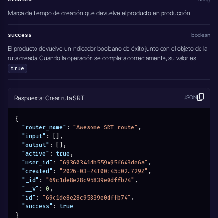
Marca de tiempo de creación que devuelve el producto en producción.
success
boolean
El producto devuelve un indicador booleano de éxito junto con el objeto de la
ruta creada. Cuando la operación se completa correctamente, su valor es
.
true
Respuesta: Crear ruta SRT
JSON
{
"router_name"
:
"Awesome SRT route"
,
"input"
:
[
]
,
"output"
:
[
]
,
"active"
:
true
,
"user_id"
:
"69360341db559495f643de6a"
,
"created"
:
"2026-03-24T00:45:02.729Z"
,
"_id"
:
"69c1de8e28c95839e0dffb74"
,
"__v"
:
0
,
"id"
:
"69c1de8e28c95839e0dffb74"
,
"success"
:
true
}