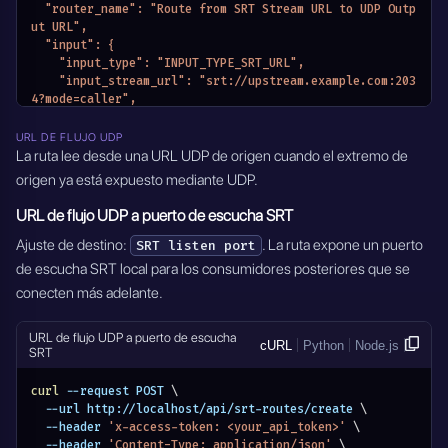
      "sndbuf": 12288000,
  "router_name": "Route from SRT Stream URL to UDP Outp
      "rcvbuf": 12288000,
ut URL",
      "inputbw": 750000,
  "input": {
      "oheadbw": 25,
    "input_type": "INPUT_TYPE_SRT_URL",
      "groupconnect": "yes",
    "input_stream_url": "srt://upstream.example.com:203
      "groupminstabletimeo": 60,
4?mode=caller",
      "conntimeo": 3000
    "input_settings": {
    },
      "rcvbuf": 48234496
URL DE FLUJO UDP
    "module_name": "MODULE_SRT_ROUTERS"
    },
La ruta lee desde una URL UDP de origen cuando el extremo de
  },
    "module_name": "MODULE_SRT_ROUTERS"
origen ya está expuesto mediante UDP.
  "active": true
  },
}'
  "output": {
URL de flujo UDP a puerto de escucha SRT
    "output_type": "OUTPUT_TYPE_UDP_URL",
    "output_stream_url": "udp://destination.example.co
Ajuste de destino:
. La ruta expone un puerto
SRT listen port
m:5000",
de escucha SRT local para los consumidores posteriores que se
    "module_name": "MODULE_SRT_ROUTERS"
conecten más adelante.
  },
  "active": true
}'
URL de flujo UDP a puerto de escucha
cURL
Python
Node.js
SRT
curl
 --request POST 
\
  --url http://localhost/api/srt-routes/create 
\
  --header 
'x-access-token: <your_api_token>'
\
  --header 
'Content-Type: application/json'
\