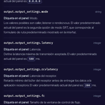
actual del panel es
.
0.0.0.0
output.output_settings.mode
string
Etiqueta en el panel:
Modo.
Los valores posibles son caller, listener o rendezvous. El valor predeterminado
actual del panel es la segunda opción de modo SRT, que corresponde al
formulario de ruta predeterminado mostrado en la interfaz.
output.output_settings.latency
integer
Etiqueta en el panel:
Latencia.
Define la latencia máxima de transmisión aceptada. El valor predeterminado
actual del panel es
ms.
500
output.output_settings.rcvlatency
integer
Etiqueta en el panel:
Latencia del receptor.
Retardo mínimo del búfer del receptor antes de entregar los datos a la
aplicación receptora. El valor predeterminado actual del panel es
ms.
200
output.output_settings.fc
integer
Etiqueta en el panel:
Tamaño de la ventana de control de flujo.