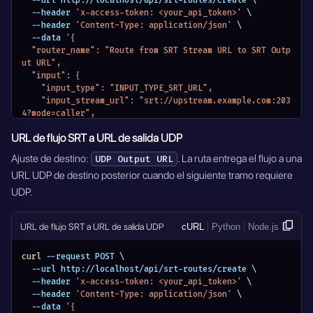
  --url http://localhost/api/srt-routes/create 
\
    "output_settings": {
  --header 
'x-access-token: <your_api_token>'
\
      "host": "0.0.0.0",
  --header 
'Content-Type: application/json'
\
      "mode": "listener",
  --data 
'{
      "latency": 500,
  "router_name": "Route from SRT Stream URL to SRT Outp
      "rcvlatency": 200,
ut URL",
      "fc": 25600,
  "input": {
      "sndbuf": 12288000,
    "input_type": "INPUT_TYPE_SRT_URL",
      "rcvbuf": 12288000,
    "input_stream_url": "srt://upstream.example.com:203
      "inputbw": 750000,
4?mode=caller",
      "oheadbw": 25,
    "input_settings": {
URL de flujo SRT a URL de salida UDP
      "groupconnect": "yes",
      "rcvbuf": 48234496
      "groupminstabletimeo": 60,
    },
Ajuste de destino:
. La ruta entrega el flujo a una
UDP Output URL
      "conntimeo": 3000
    "module_name": "MODULE_SRT_ROUTERS"
URL UDP de destino posterior cuando el siguiente tramo requiere
    },
  },
    "module_name": "MODULE_SRT_ROUTERS"
  "output": {
UDP.
  },
    "output_type": "OUTPUT_TYPE_SRT_URL",
  "active": true
    "output_stream_url": "srt://destination.example.co
}'
m:1935",
URL de flujo SRT a URL de salida UDP
cURL
Python
Node.js
    "output_settings": {
      "host": "0.0.0.0",
curl
 --request POST 
\
      "mode": "listener",
  --url http://localhost/api/srt-routes/create 
\
      "latency": 500,
  --header 
'x-access-token: <your_api_token>'
\
      "rcvlatency": 200,
  --header 
'Content-Type: application/json'
\
      "fc": 25600,
  --data 
'{