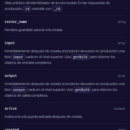
Alias práctico del identificador de la ruta creada. En las respuestas de
producción,
coincide con
.
id
_id
router_name
string
Nombre guardado para la ruta creada.
input
array
Inmediatamente después de crearla, el producto devuelve en producción una
lista
vacía en el nivel superior. Usa
para obtener los
input
getById
objetos de entrada completos.
output
array
Inmediatamente después de crearla, el producto devuelve en producción una
lista
vacía en el nivel superior. Usa
para obtener los
output
getById
objetos de salida completos.
active
boolean
Indica si la ruta queda activada después de crearla.
created
string