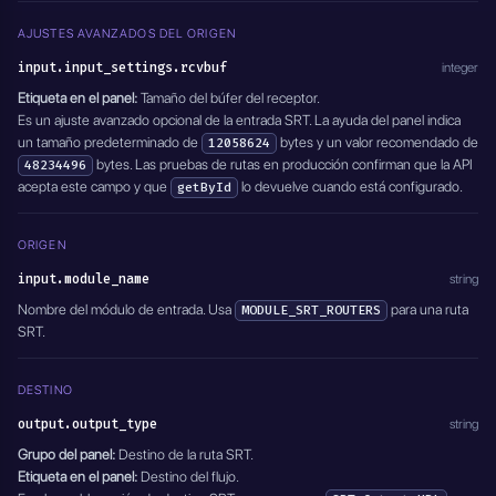
AJUSTES AVANZADOS DEL ORIGEN
input.input_settings.rcvbuf
integer
Etiqueta en el panel:
Tamaño del búfer del receptor.
Es un ajuste avanzado opcional de la entrada SRT. La ayuda del panel indica
un tamaño predeterminado de
bytes y un valor recomendado de
12058624
bytes. Las pruebas de rutas en producción confirman que la API
48234496
acepta este campo y que
lo devuelve cuando está configurado.
getById
ORIGEN
input.module_name
string
Nombre del módulo de entrada. Usa
para una ruta
MODULE_SRT_ROUTERS
SRT.
DESTINO
output.output_type
string
Grupo del panel:
Destino de la ruta SRT.
Etiqueta en el panel:
Destino del flujo.