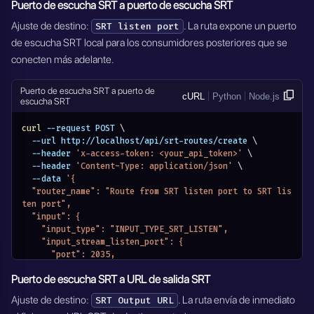
Puerto de escucha SRT a puerto de escucha SRT
Ajuste de destino:
. La ruta expone un puerto
SRT listen port
de escucha SRT local para los consumidores posteriores que se
conecten más adelante.
Puerto de escucha SRT a puerto de
cURL
Python
Node.js
escucha SRT
curl
 --request POST 
\
  --url http://localhost/api/srt-routes/create 
\
  --header 
'x-access-token: <your_api_token>'
\
  --header 
'Content-Type: application/json'
\
  --data 
'{
  "router_name": "Route from SRT listen port to SRT lis
ten port",
  "input": {
    "input_type": "INPUT_TYPE_SRT_LISTEN",
    "input_stream_listen_port": {
      "port": 2035,
      "transport": "udp"
Puerto de escucha SRT a URL de salida SRT
    },
    "input_settings": {
Ajuste de destino:
. La ruta envía de inmediato
SRT Output URL
      "host": "0.0.0.0",