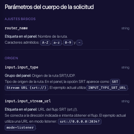
  "active": true
  },
Parámetros del cuerpo de la solicitud
}'
  "output": {
    "output_type": "OUTPUT_TYPE_UDP_URL",
    "output_stream_url": "udp://destination.example.co
AJUSTES BÁSICOS
m:5000",
router_name
string
    "module_name": "MODULE_SRT_ROUTERS"
  },
Etiqueta en el panel:
Nombre de la ruta.
  "active": true
Caracteres admitidos:
,
,
y
.
A-Z
a-z
0-9
-
}'
ORIGEN
input.input_type
string
Grupo del panel:
Origen de la ruta SRT/UDP.
Tipo de origen de la ruta. En el panel, la opción SRT aparece como
SRT
. El ejemplo actual utiliza
.
Stream URL (srt://)
INPUT_TYPE_SRT_URL
input.input_stream_url
string
Etiqueta en el panel:
URL del flujo SRT (srt://).
Se conecta a la dirección indicada e intenta obtener el flujo. El ejemplo actual
utiliza una URL en modo listener:
srt://0.0.0.0:2034?
.
mode=listener