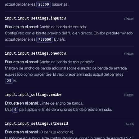
actual del panel es
paquetes.
25600
input.input_settings.inputbw
integer
Etiqueta en el panel:
Ancho de banda de entrada.
Configúralo con el bitrate previsto del flujo en directo. El valor predeterminado
actual del panel es
Byte/s.
750000
input.input_settings.oheadbw
integer
Etiqueta en el panel:
Ancho de banda de recuperación.
Margen de ancho de banda adicional sobre el ancho de banda de entrada,
expresado como porcentaje. El valor predeterminado actual del panel es
%.
25
input.input_settings.maxbw
integer
Etiqueta en el panel:
Límite de ancho de banda.
Usa
para aplicar el límite de ancho de banda predeterminado.
0
input.input_settings.streamid
string
Etiqueta en el panel:
ID de flujo (opcional).
Disponible en el bloque de configuración del origen o puerto de escucha SRT.