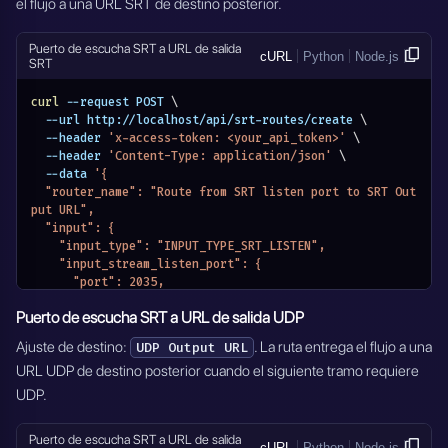
el flujo a una URL SRT de destino posterior.
      "latency": 500,
      "rcvlatency": 200,
      "fc": 25600,
Puerto de escucha SRT a URL de salida
cURL
Python
Node.js
      "rcvbuf": 12288000,
SRT
      "inputbw": 750000,
      "oheadbw": 25
curl
 --request POST 
\
    },
  --url http://localhost/api/srt-routes/create 
\
    "module_name": "MODULE_SRT_ROUTERS"
  --header 
'x-access-token: <your_api_token>'
\
  },
  --header 
'Content-Type: application/json'
\
  "output": {
  --data 
'{
    "output_type": "OUTPUT_TYPE_SRT_LISTEN",
  "router_name": "Route from SRT listen port to SRT Out
    "output_stream_listen_port": {
put URL",
      "port": 3035,
  "input": {
      "transport": "udp"
    "input_type": "INPUT_TYPE_SRT_LISTEN",
    },
    "input_stream_listen_port": {
    "output_settings": {
      "port": 2035,
      "host": "0.0.0.0",
      "transport": "udp"
      "mode": "listener",
Puerto de escucha SRT a URL de salida UDP
    },
      "latency": 500,
    "input_settings": {
Ajuste de destino:
. La ruta entrega el flujo a una
      "rcvlatency": 200,
UDP Output URL
      "host": "0.0.0.0",
      "fc": 25600,
URL UDP de destino posterior cuando el siguiente tramo requiere
      "latency": 500,
      "sndbuf": 12288000,
      "rcvlatency": 200,
UDP.
      "rcvbuf": 12288000,
      "fc": 25600,
      "inputbw": 750000,
      "rcvbuf": 12288000,
      "oheadbw": 25,
Puerto de escucha SRT a URL de salida
      "inputbw": 750000,
cURL
Python
Node.js