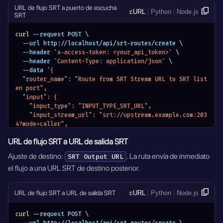
  },
URL de flujo SRT a puerto de escucha
}'
cURL
Python
Node.js
  "output": {
SRT
    "output_type": "OUTPUT_TYPE_UDP_URL",
    "output_stream_url": "udp://destination.example.co
curl
 --request POST 
\
m:5000",
  --url http://localhost/api/srt-routes/create 
\
    "module_name": "MODULE_SRT_ROUTERS"
  --header 
'x-access-token: <your_api_token>'
\
  },
  --header 
'Content-Type: application/json'
\
  "active": true
  --data 
'{
}'
  "router_name": "Route from SRT Stream URL to SRT list
en port",
  "input": {
    "input_type": "INPUT_TYPE_SRT_URL",
    "input_stream_url": "srt://upstream.example.com:203
4?mode=caller",
    "input_settings": {
URL de flujo SRT a URL de salida SRT
      "rcvbuf": 48234496
    },
Ajuste de destino:
. La ruta envía de inmediato
SRT Output URL
    "module_name": "MODULE_SRT_ROUTERS"
el flujo a una URL SRT de destino posterior.
  },
  "output": {
    "output_type": "OUTPUT_TYPE_SRT_LISTEN",
URL de flujo SRT a URL de salida SRT
cURL
Python
Node.js
    "output_stream_listen_port": {
      "port": 3035,
      "transport": "udp"
curl
 --request POST 
\
    },