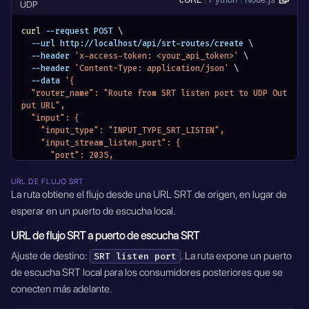
UDP
      "groupconnect": "yes",
      "oheadbw": 25
      "groupminstabletimeo": 60,
    },
      "conntimeo": 3000
curl
 --request POST 
\
    "module_name": "MODULE_SRT_ROUTERS"
    },
  --url http://localhost/api/srt-routes/create 
\
  },
    "module_name": "MODULE_SRT_ROUTERS"
  --header 
'x-access-token: <your_api_token>'
\
  "output": {
  },
  --header 
'Content-Type: application/json'
\
    "output_type": "OUTPUT_TYPE_SRT_URL",
  "active": true
  --data 
'{
    "output_stream_url": "srt://destination.example.co
}'
  "router_name": "Route from SRT listen port to UDP Out
m:1935",
put URL",
    "output_settings": {
  "input": {
      "host": "0.0.0.0",
    "input_type": "INPUT_TYPE_SRT_LISTEN",
      "mode": "listener",
    "input_stream_listen_port": {
      "latency": 500,
      "port": 2035,
      "rcvlatency": 200,
      "transport": "udp"
      "fc": 25600,
    },
URL DE FLUJO SRT
      "sndbuf": 12288000,
    "input_settings": {
La ruta obtiene el flujo desde una URL SRT de origen, en lugar de
      "rcvbuf": 12288000,
      "host": "0.0.0.0",
      "inputbw": 750000,
esperar en un puerto de escucha local.
      "latency": 500,
      "oheadbw": 25,
      "rcvlatency": 200,
      "groupconnect": "yes",
URL de flujo SRT a puerto de escucha SRT
      "fc": 25600,
      "groupminstabletimeo": 60,
      "rcvbuf": 12288000,
Ajuste de destino:
. La ruta expone un puerto
SRT listen port
      "conntimeo": 3000
      "inputbw": 750000,
    },
de escucha SRT local para los consumidores posteriores que se
      "oheadbw": 25
    "module_name": "MODULE_SRT_ROUTERS"
conecten más adelante.
    },
  },
    "module_name": "MODULE_SRT_ROUTERS"
  "active": true