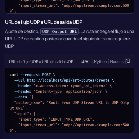
    "input_type": "INPUT_TYPE_UDP_URL",
      "groupconnect": "yes",
    "input_stream_url": "udp://upstream.example.com:500
      "groupminstabletimeo": 60,
0",
      "conntimeo": 3000
    "module_name": "MODULE_SRT_ROUTERS"
URL de flujo UDP a URL de salida UDP
    },
  },
    "module_name": "MODULE_SRT_ROUTERS"
  "output": {
Ajuste de destino:
. La ruta entrega el flujo a una
UDP Output URL
  },
    "output_type": "OUTPUT_TYPE_SRT_URL",
URL UDP de destino posterior cuando el siguiente tramo requiere
  "active": true
    "output_stream_url": "srt://destination.example.co
}'
m:1935",
UDP.
    "output_settings": {
      "host": "0.0.0.0",
      "mode": "listener",
URL de flujo UDP a URL de salida UDP
cURL
Python
Node.js
      "latency": 500,
      "rcvlatency": 200,
curl
 --request POST 
\
      "fc": 25600,
  --url http://localhost/api/srt-routes/create 
\
      "sndbuf": 12288000,
  --header 
'x-access-token: <your_api_token>'
\
      "rcvbuf": 12288000,
  --header 
'Content-Type: application/json'
\
      "inputbw": 750000,
  --data 
'{
      "oheadbw": 25,
  "router_name": "Route from UDP Stream URL to UDP Outp
      "groupconnect": "yes",
ut URL",
      "groupminstabletimeo": 60,
  "input": {
      "conntimeo": 3000
    "input_type": "INPUT_TYPE_UDP_URL",
    },
    "input_stream_url": "udp://upstream.example.com:500
    "module_name": "MODULE_SRT_ROUTERS"
0",
  },
    "module_name": "MODULE_SRT_ROUTERS"