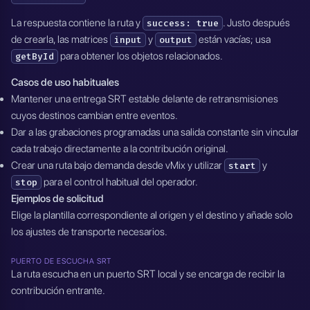
La respuesta contiene la ruta y
. Justo después
success: true
de crearla, las matrices
y
están vacías; usa
input
output
para obtener los objetos relacionados.
getById
Casos de uso habituales
Mantener una entrega SRT estable delante de retransmisiones
cuyos destinos cambian entre eventos.
Dar a las grabaciones programadas una salida constante sin vincular
cada trabajo directamente a la contribución original.
Crear una ruta bajo demanda desde vMix y utilizar
y
start
para el control habitual del operador.
stop
Ejemplos de solicitud
Elige la plantilla correspondiente al origen y el destino y añade solo
los ajustes de transporte necesarios.
PUERTO DE ESCUCHA SRT
La ruta escucha en un puerto SRT local y se encarga de recibir la
contribución entrante.