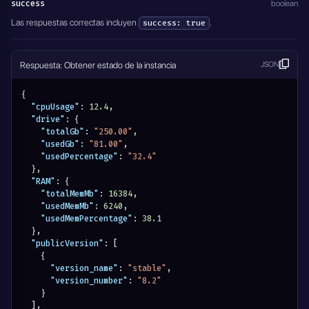
success
boolean
Las respuestas correctas incluyen
.
success: true
Respuesta: Obtener estado de la instancia
JSON
{
"cpuUsage"
:
12.4
,
"drive"
:
{
"totalGb"
:
"250.00"
,
"usedGb"
:
"81.00"
,
"usedPercentage"
:
"32.4"
}
,
"RAM"
:
{
"totalMemMb"
:
16384
,
"usedMemMb"
:
6240
,
"usedMemPercentage"
:
38.1
}
,
"publicVersion"
:
[
{
"version_name"
:
"stable"
,
"version_number"
:
"8.2"
}
]
,