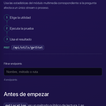
Usa las estadísticas del módulo multimedia correspondiente si la pregunta
afecta a un único stream o proceso.
1
Elige la utilidad
2
Ejecuta la prueba
3
Usa el resultado
/api/utils/getStat
POST
Filtrar endpoints
4 endpoints
Antes de empezar
es un método público de lectura. Las
getLocation