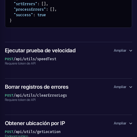
"srtErrors"
:
[
]
,
"processErrors"
:
[
]
,
"success"
:
true
}
Ejecutar prueba de velocidad
Ampliar
/api/utils/speedTest
POST
Requiere token de API
Borrar registros de errores
Ampliar
/api/utils/clearErrorLogs
POST
Requiere token de API
Obtener ubicación por IP
Ampliar
/api/utils/getLocation
POST
Endpoint público